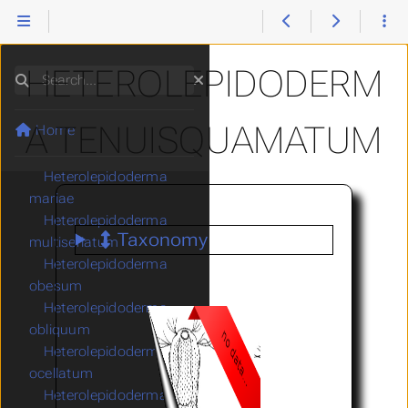
Heterolepidoderma
longicaudatum
Gastrotricha
Heterolepidoderma
loripes
HETEROLEPIDODERM
Search
Heterolepidoderma
macrops
A TENUISQUAMATUM
Home
Heterolepidoderma
majus
Heterolepidoderma
mariae
Heterolepidoderma
Taxonomy
multiseriatum
Heterolepidoderma
obesum
Heterolepidoderma
obliquum
Heterolepidoderma
ocellatum
Heterolepidoderma