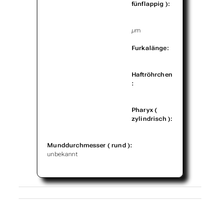
fünflappig ):
µm
Furkalänge:
Haftröhrchen
:
Pharyx (
zylindrisch ):
Munddurchmesser ( rund ):
unbekannt