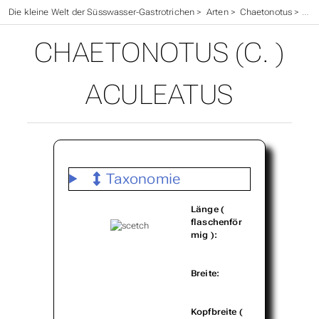
Die kleine Welt der Süsswasser-Gastrotrichen
>
Arten
>
Chaetonotus
>
(Ch
CHAETONOTUS (C. )
ACULEATUS
Taxonomie
Länge (
flaschenför
mig ):
Breite:
Kopfbreite (